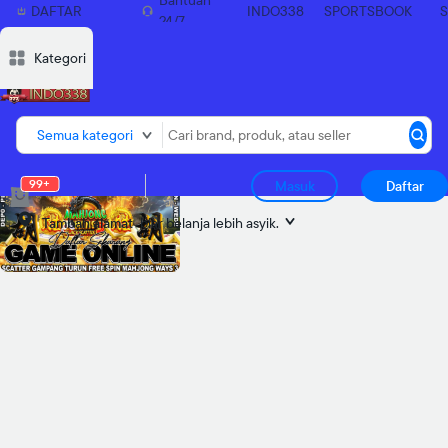
Bantuan
DAFTAR
INDO338
SPORTSBOOK
24/7
SEKARANG
Deskripsi
Deskripsi
Ulasan
Ulasan
Diskusi
Diskusi
Rekomendasi
Rekomendasi
Laporkan p
Laporkan p
Kategori
Semua kategori
99+
Masuk
Daftar
Tambah alamat
biar belanja lebih asyik.