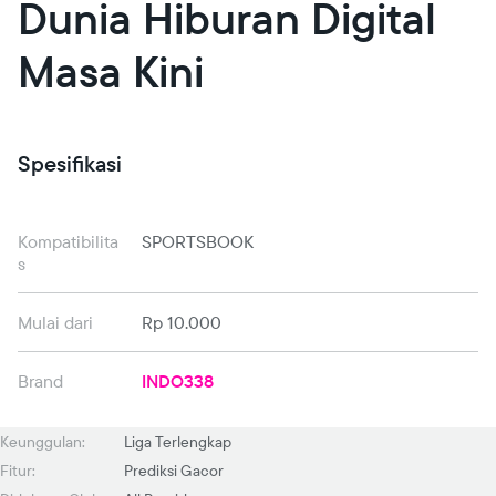
Dunia Hiburan Digital
Masa Kini
Spesifikasi
Kompatibilita
SPORTSBOOK
s
Mulai dari
Rp 10.000
Brand
INDO338
Keunggulan:
Liga Terlengkap
Fitur:
Prediksi Gacor