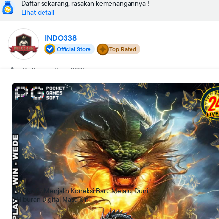
Daftar sekarang, rasakan kemenangannya !
Lihat detail
INDO338
Official Store
Top Rated
Rating seller: 99%
Lokasi toko
Jakarta Utara
Buka
•
00:00-23:59 WIB
Tentang kami
INDO338
Buka peluang pertemanan tanpa batas dengan cara yang
menyenangkan lewat pemanfaatan fitur interaksi sosial berbasis
minat yang aman terlindungi sistem siber
INDO338 : Menjalin Koneksi Baru Melalui Duni
a Hiburan Digital Masa Kini
Cari lokasi