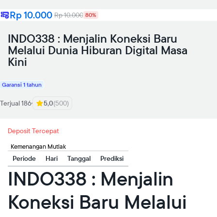
Rp 10.000
Rp 10.000
80%
INDO338 : Menjalin Koneksi Baru
Melalui Dunia Hiburan Digital Masa
Kini
Garansi 1 tahun
Terjual 186
5,0
(500)
Deposit Tercepat
Kemenangan Mutlak
Periode
Hari
Tanggal
Prediksi
INDO338 : Menjalin
Koneksi Baru Melalui